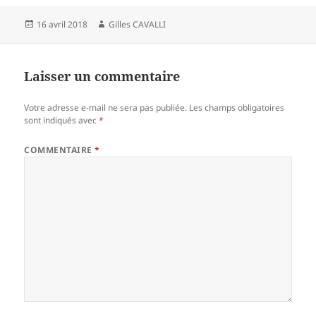
Publié
Auteur
16 avril 2018
Gilles CAVALLI
le
Laisser un commentaire
Votre adresse e-mail ne sera pas publiée.
Les champs obligatoires
sont indiqués avec
*
COMMENTAIRE
*