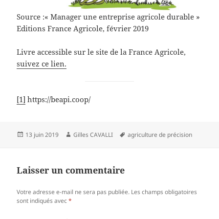
Source :« Manager une entreprise agricole durable »
Editions France Agricole, février 2019
Livre accessible sur le site de la France Agricole,
suivez ce lien.
[1]
https://beapi.coop/
Publié
Auteur
Mots-
13 juin 2019
Gilles CAVALLI
agriculture de précision
le
clés
Laisser un commentaire
Votre adresse e-mail ne sera pas publiée.
Les champs obligatoires
sont indiqués avec
*