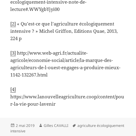
ecologiquement-intensive-note-de-
lecture#.WWYgbYjyi00
[2]
« Qu’est-ce que l’agriculture écologiquement
intensive ? » Michel Griffon, Editions Quae, 2013,
224 p
[3]
http://www.web-agri.fr/actualite-
agricole/economie-social/article/la-marque-des-
agriculteurs-de-l-ouest-engages-a-produire-mieux-
1142-132267.html
[4]
https://www.lanouvelleagriculture.coop/content/pou
r-la-vie-pour-lavenir
Publié
Auteur
Mots-
2 mai 2019
Gilles CAVALLI
agriculture écologiquement
le
clés
intensive