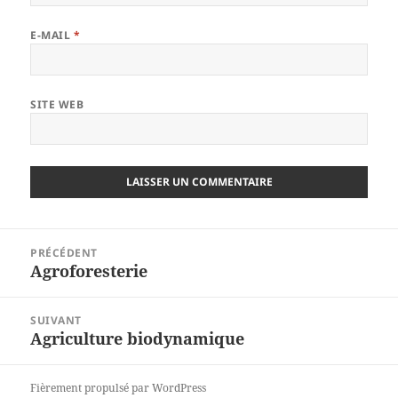
E-MAIL
*
SITE WEB
Navigation
PRÉCÉDENT
de
Agroforesterie
Article
l’article
précédent :
SUIVANT
Agriculture biodynamique
Article
suivant :
Fièrement propulsé par WordPress