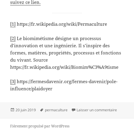
suivez ce lien.
[1]
https://fr.wikipedia.org/wiki/Permaculture
[2]
Le biomimétisme désigne un processus
d’innovation et une ingénierie. Il s’inspire des
formes, matières, propriétés, processus et fonctions
du vivant. Source
https://fr.wikipedia.org/wiki/Biomim%C3%A9tisme
[3]
https://fermesdavenir.org/fermes-davenir/pole-
influence/plaidoyer
Publié
Mots-
sur Perma
20 juin 2019
permaculture
Laisser un commentaire
le
clés
Fièrement propulsé par WordPress