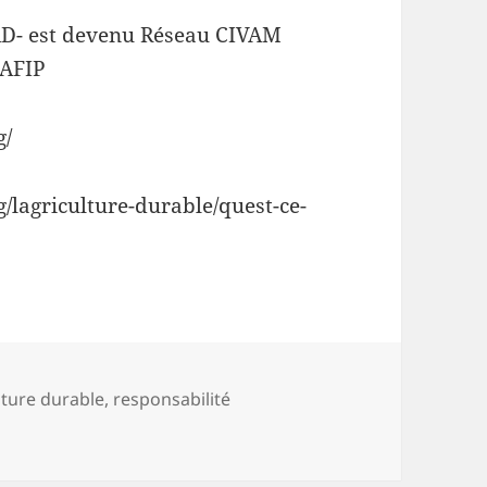
AD- est devenu Réseau CIVAM
’AFIP
g/
/lagriculture-durable/quest-ce-
lture durable
,
responsabilité