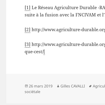
[1]
Le Réseau Agriculture Durable -R
suite à la fusion avec la FNCIVAM et l
[2]
http://www.agriculture-durable.or
[3]
http://www.agriculture-durable.org
que-cest/
[
Publié
Auteur
Mots-
26 mars 2019
Gilles CAVALLI
Agricu
le
clés
sociétale