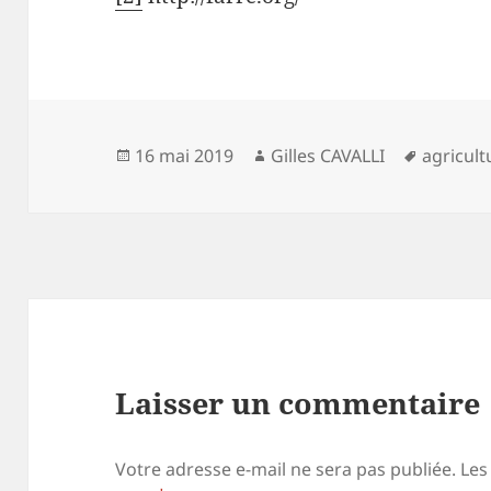
Publié
Auteur
Mots-
16 mai 2019
Gilles CAVALLI
agricult
le
clés
Laisser un commentaire
Votre adresse e-mail ne sera pas publiée.
Les