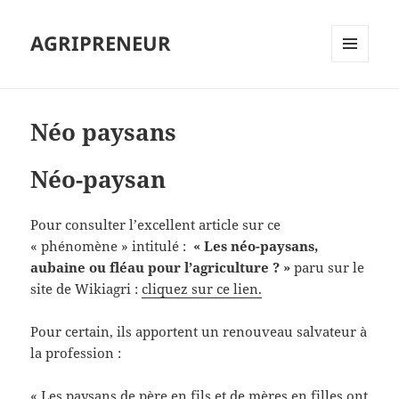
AGRIPRENEUR
MENU
ET
WIDGETS
Néo paysans
Néo-paysan
Pour consulter l’excellent article sur ce
« phénomène » intitulé :
« Les néo-paysans,
aubaine ou fléau pour l’agriculture ? »
paru sur le
site de Wikiagri :
cliquez sur ce lien.
Pour certain, ils apportent un renouveau salvateur à
la profession :
« Les paysans de père en fils et de mères en filles ont