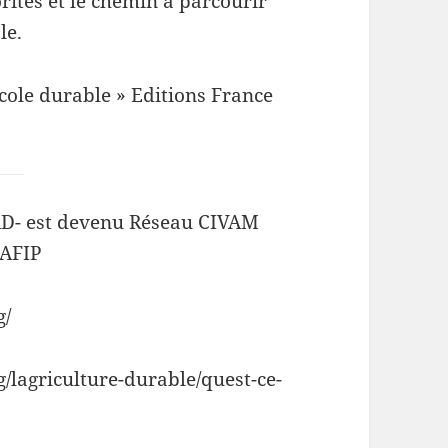
ités et le chemin à parcourir
le.
cole durable » Editions France
AD- est devenu Réseau CIVAM
’AFIP
g/
/lagriculture-durable/quest-ce-