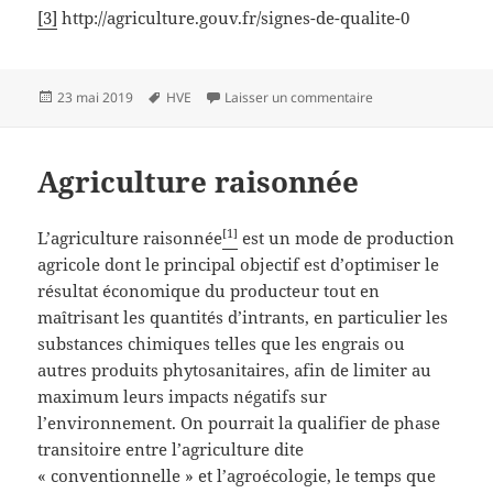
[3]
http://agriculture.gouv.fr/signes-de-qualite-0
Publié
Mots-
sur agriculture à h
23 mai 2019
HVE
Laisser un commentaire
le
clés
Agriculture raisonnée
[1]
L’agriculture raisonnée
est un mode de production
agricole dont le principal objectif est d’optimiser le
résultat économique du producteur tout en
maîtrisant les quantités d’intrants, en particulier les
substances chimiques telles que les engrais ou
autres produits phytosanitaires, afin de limiter au
maximum leurs impacts négatifs sur
l’environnement. On pourrait la qualifier de phase
transitoire entre l’agriculture dite
« conventionnelle » et l’agroécologie, le temps que