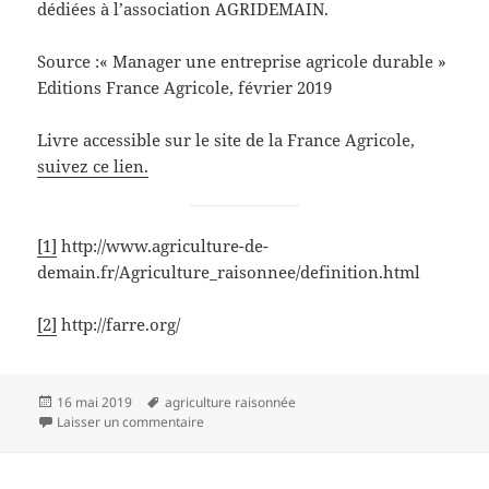
dédiées à l’association AGRIDEMAIN.
Source :« Manager une entreprise agricole durable »
Editions France Agricole, février 2019
Livre accessible sur le site de la France Agricole,
suivez ce lien.
[1]
http://www.agriculture-de-
demain.fr/Agriculture_raisonnee/definition.html
[2]
http://farre.org/
Publié
Mots-
16 mai 2019
agriculture raisonnée
le
clés
sur Agriculture raisonnée
Laisser un commentaire