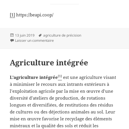
[1]
https://beapi.coop/
Publié
Mots-
13 juin 2019
agriculture de précision
le
clés
sur Agriculture de précision
Laisser un commentaire
Agriculture intégrée
[1]
L’agriculture intégrée
est une agriculture visant
à minimiser le recours aux intrants extérieurs à
l’exploitation agricole par la mise en œuvre d’une
diversité d’ateliers de production, de rotations
longues et diversifiées, de restitutions des résidus
de cultures ou des déjections animales au sol. Leur
mise en œuvre favorise le recyclage des éléments
minéraux et la qualité des sols et réduit les