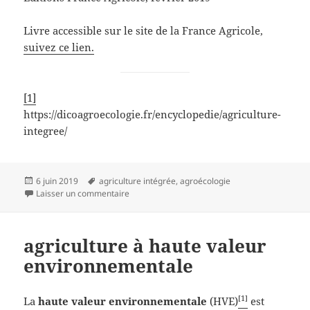
Livre accessible sur le site de la France Agricole,
suivez ce lien.
[1]
https://dicoagroecologie.fr/encyclopedie/agriculture-
integree/
Publié
Mots-
6 juin 2019
agriculture intégrée
,
agroécologie
le
clés
sur Agriculture intégrée
Laisser un commentaire
agriculture à haute valeur
environnementale
[1]
La
haute valeur environnementale
(HVE)
est