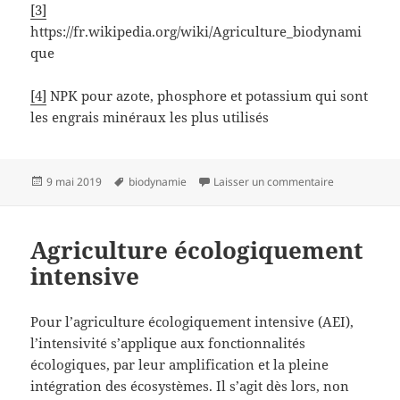
[3]
https://fr.wikipedia.org/wiki/Agriculture_biodynami
que
[4]
NPK pour azote, phosphore et potassium qui sont
les engrais minéraux les plus utilisés
Publié
Mots-
sur Agricult
9 mai 2019
biodynamie
Laisser un commentaire
le
clés
Agriculture écologiquement
intensive
Pour l’agriculture écologiquement intensive (AEI),
l’intensivité s’applique aux fonctionnalités
écologiques, par leur amplification et la pleine
intégration des écosystèmes. Il s’agit dès lors, non