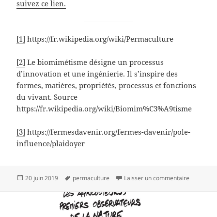
suivez ce lien.
[1]
https://fr.wikipedia.org/wiki/Permaculture
[2]
Le biomimétisme désigne un processus
d’innovation et une ingénierie. Il s’inspire des
formes, matières, propriétés, processus et fonctions
du vivant. Source
https://fr.wikipedia.org/wiki/Biomim%C3%A9tisme
[3]
https://fermesdavenir.org/fermes-davenir/pole-
influence/plaidoyer
Publié
Mots-
sur Perma
20 juin 2019
permaculture
Laisser un commentaire
le
clés